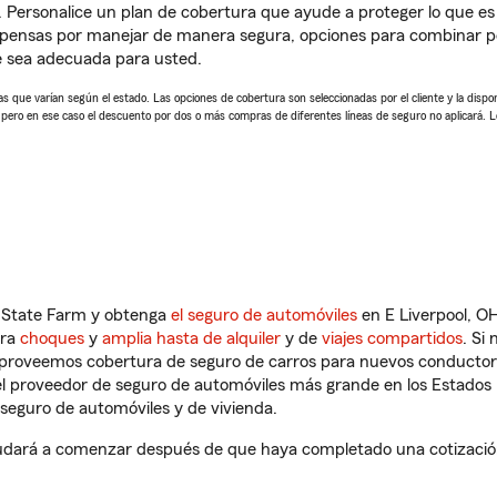
. Personalice un plan de cobertura que ayude a proteger lo que es 
mpensas por manejar de manera segura, opciones para combinar p
e sea adecuada para usted.
 que varían según el estado. Las opciones de cobertura son seleccionadas por el cliente y la disponib
, pero en ese caso el descuento por dos o más compras de diferentes líneas de seguro no aplicará. 
n State Farm y obtenga
el seguro de automóviles
en E Liverpool, OH
tra
choques
y
amplia hasta de alquiler
y de
viajes compartidos
. Si
s proveemos cobertura de seguro de carros para nuevos conductores
l proveedor de seguro de automóviles más grande en los Estados
seguro de automóviles y de vivienda.
udará a comenzar después de que haya completado una cotización 