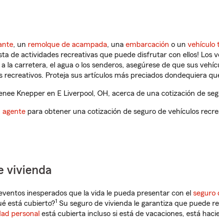
ante
, un
remolque de acampada
, una
embarcación
o un
vehículo 
ista de actividades recreativas que puede disfrutar con ellos! Los 
a la carretera, el agua o los senderos, asegúrese de que sus vehí
 recreativos. Proteja sus artículos más preciados dondequiera qu
nee Knepper en E Liverpool, OH, acerca de una cotización de segu
n agente
para obtener una cotización de seguro de vehículos recre
e vivienda
eventos inesperados que la vida le pueda presentar con el
seguro 
1
ué está cubierto?
Su seguro de vivienda le garantiza que puede re
dad personal
está cubierta incluso si está de vacaciones, está haci