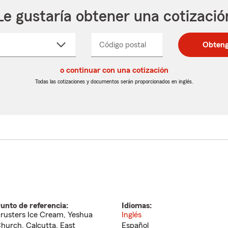
Le gustaría obtener una cotizació
cione
Código postal
Ingresa
Ingresa
Obteng
_____
un
un
re
código
código
cto
o continuar con una cotización
postal
postal
de
de
Todas las cotizaciones y documentos serán proporcionados en inglés.
egable
5
5
dígitos
dígitos
unto de referencia:
Idiomas:
rusters Ice Cream, Yeshua
Inglés
hurch, Calcutta, East
Español