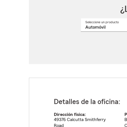
¿
Seleccione un producto
Selec
un
nomb
de
produ
del
menú
despl
Detalles de la oficina:
Dirección física:
P
49376 Calcutta Smithferry
B
Road
C