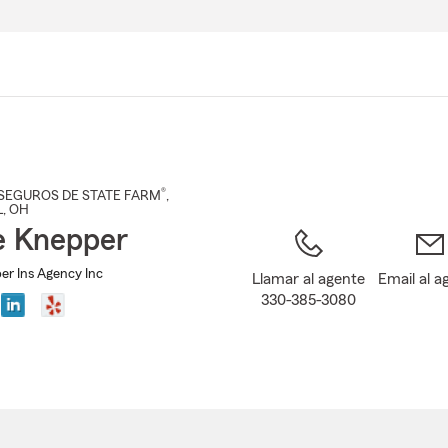
Pasar
al
contenido
principal
®
SEGUROS DE STATE FARM
,
L
, OH
e Knepper
r Ins Agency Inc
Llamar al agente
Email al a
330-385-3080